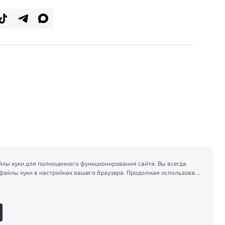
лы куки для полноценного функционирования сайта. Вы всегда
файлы куки в настройках вашего браузера. Продолжая использовать
есь на сбор и использование файлов куки, и подтверждаете
формацией по сбору, использованию и возможной блокировке
тике конфиденциальности
.
Сделано в ПЕРКС