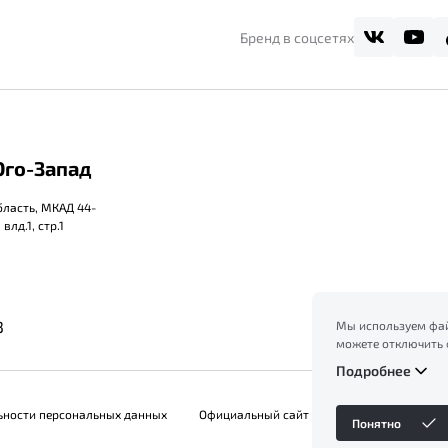
Бренд в соцсетях
го-Запад
бласть, МКАД 44-
влд.1, стр.1
3
Мы используем фай
можете отключить 
сайт, вы соглашает
Подробнее
ознакомление с ин
файлов куки в
Поли
ьности персональных данных
Официальный сайт Belgee в России
Понятно