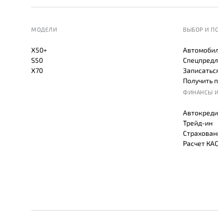
МОДЕЛИ
ВЫБОР И П
X50+
Автомобил
S50
Спецпредл
X70
Записаться
Получить 
ФИНАНСЫ И
Автокреди
Трейд-ин
Страхован
Расчет КА