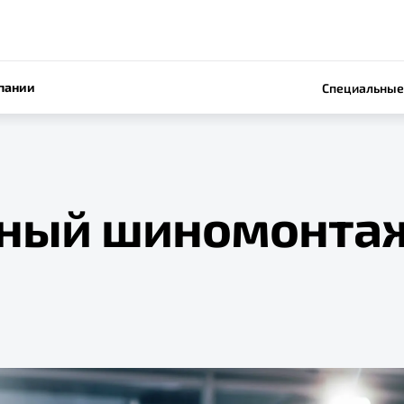
пании
Специальные
ный шиномонта