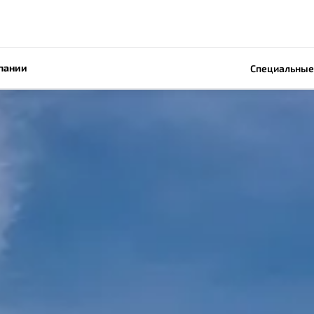
пании
Специальные