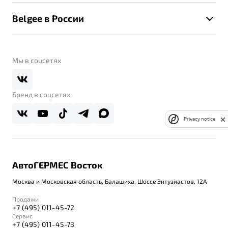
Калькулятор ТО
Новости
Помощь на дорогах
Belgee в России
Контакты
Belgee Линк
О бренде
Belgee Клуб
О дилерском центре
Мы в соцсетях
Belgee Плюс
Правовая информация
Реферальная программа
Бренд в соцсетях
Privacy notice
АвтоГЕРМЕС Восток
Москва и Московская область, Балашиха, Шоссе Энтузиастов, 12А
Продажи
+7 (495) 011-45-72
Сервис
+7 (495) 011-45-73