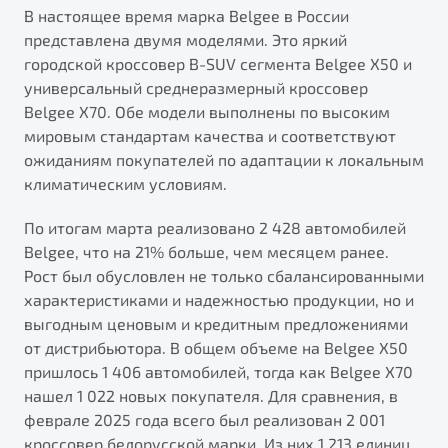
Подробно
от 1 699 990 ₽*
В настоящее время марка Belgee в России
представлена двумя моделями. Это яркий
городской кроссовер B-SUV сегмента Belgee X50 и
Обзор
В наличии
универсальный среднеразмерный кроссовер
Belgee X70. Обе модели выполнены по высоким
Автомобили в наличии
X70
мировым стандартам качества и соответствуют
Тест-драйв
Будьте еще более уверены на дорогах с программой
ожиданиям покупателей по адаптации к локальным
Автокредит
"Помощь на дорогах"
климатическим условиям.
Спецпредложения
Преимущества программы
По итогам марта реализовано 2 428 автомобилей
Belgee, что на 21% больше, чем месяцем ранее.
Рост был обусловлен не только сбалансированными
характеристиками и надежностью продукции, но и
Запись на сервис
выгодным ценовым и кредитным предложениями
Универсальный кроссовер
Калькулятор ТО
от дистрибьютора. В общем объеме на Belgee X50
от 2 499 990 ₽*
Клиентская поддержка
пришлось 1 406 автомобилей, тогда как Belgee X70
нашел 1 022 новых покупателя. Для сравнения, в
Обзор
В наличии
феврале 2025 года всего был реализован 2 001
кроссовер белорусской марки. Из них 1 213 единиц