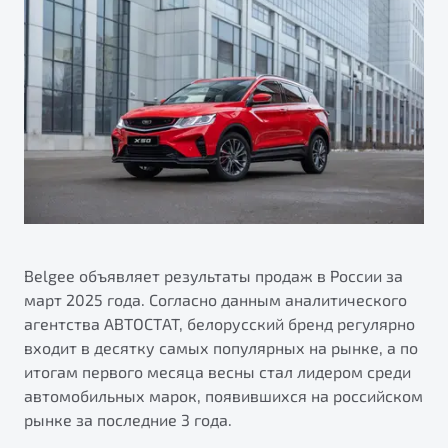
Сервисные акции
Трейд-ин
О дилерском центре
ПОДДЕРЖКА
Страхование
Правовая информация
Яркий кроссовер
Расчет КАСКО
Гарантия Belgee
от 2 219 990 ₽*
Belgee Линк
Обзор
В наличии
Belgee Клуб
Belgee Плюс
S50
Реферальная программа
Клиентская поддержка
Belgee объявляет результаты продаж в России за
март 2025 года. Согласно данным аналитического
Помощь на дорогах
агентства АВТОСТАТ, белорусский бренд регулярно
входит в десятку самых популярных на рынке, а по
итогам первого месяца весны стал лидером среди
Узнайте о специальных выгодах при покупке
автомобильных марок, появившихся на российском
автомобиля Belgee
рынке за последние 3 года.
Элегантный и практичный седан