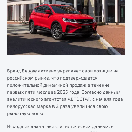
Сервисные акции
Трейд-ин
О дилерском центре
ПОДДЕРЖКА
Страхование
Правовая информация
Яркий кроссовер
Расчет КАСКО
Гарантия Belgee
от 2 219 990 ₽*
Belgee Линк
Обзор
В наличии
Belgee Клуб
Belgee Плюс
S50
Реферальная программа
Бренд Belgee активно укрепляет свои позиции на
российском рынке, что подтверждается
Клиентская поддержка
положительной динамикой продаж в течение
Помощь на дорогах
первых пяти месяцев 2025 года. Согласно данным
аналитического агентства АВТОСТАТ, с начала года
белорусская марка в 2 раза увеличила свою
рыночную долю.
Узнайте о специальных выгодах при покупке
автомобиля Belgee
Исходя из аналитики статистических данных, в
Элегантный и практичный седан