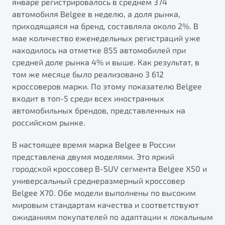
январе регистрировалось в среднем 374
Подробно
от 1 699 990 ₽*
автомобиля Belgee в неделю, а доля рынка,
приходящаяся на бренд, составляла около 2%. В
Обзор
В наличии
мае количество еженедельных регистраций уже
находилось на отметке 855 автомобилей при
Автомобили в наличии
X70
средней доле рынка 4% и выше. Как результат, в
Тест-драйв
том же месяце было реализовано 3 612
Будьте еще более уверены на дорогах с программой
Автокредит
кроссоверов марки. По этому показателю Belgee
"Помощь на дорогах"
Спецпредложения
входит в топ-5 среди всех иностранных
Преимущества программы
автомобильных брендов, представленных на
российском рынке.
В настоящее время марка Belgee в России
представлена двумя моделями. Это яркий
Запись на сервис
Универсальный кроссовер
городской кроссовер B-SUV сегмента Belgee X50 и
Калькулятор ТО
универсальный среднеразмерный кроссовер
от 2 499 990 ₽*
Клиентская поддержка
Belgee X70. Обе модели выполнены по высоким
мировым стандартам качества и соответствуют
Обзор
В наличии
ожиданиям покупателей по адаптации к локальным