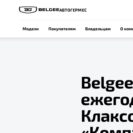
АВТОГЕРМЕС
Модели
Покупателям
Владельцам
О ком
Belgee
ежего
Клакс
«Комп