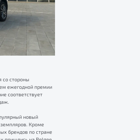
 со стороны
лем ежегодной премии
ние соответствует
даж.
опулярный новый
экземпляров. Кроме
ных брендов по стране
ых пришлись на Belgee