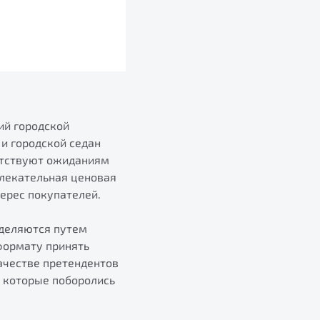
ий городской
и городской седан
етствуют ожиданиям
влекательная ценовая
ерес покупателей.
еделяются путем
формату принять
ачестве претендентов
, которые поборолись