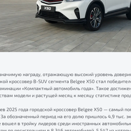
 значимую награду, отражающую высокий уровень доверия
ской кроссовер B-SUV сегмента Belgee Х50 стал победите
номинации «Компактный автомобиль года». Такое достиже
ствам модели и растущей месяц к месяцу статистике про
цев 2025 года городской кроссовер Belgee X50 — самый п
 За обозначенный период на его долю пришлось 4,9 тыс. 
ee вошел в тройку лидеров среди иностранных автомобиль
ом по регистрациям в 8 346 автомобилей, 5 547 из котор