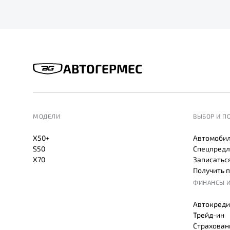
АВТОГЕРМЕС
МОДЕЛИ
ВЫБОР И П
X50+
Автомобил
S50
Спецпредл
X70
Записаться
Получить 
ФИНАНСЫ И
Автокреди
Трейд-ин
Страхован