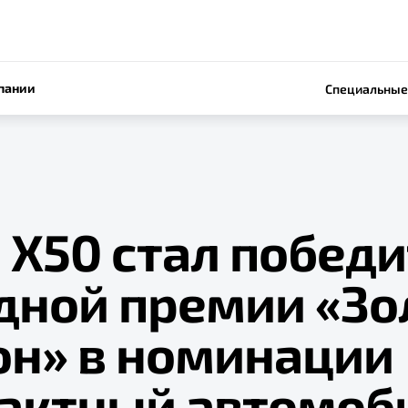
пании
Специальные
 Х50 стал побед
дной премии «Зо
он» в номинации
актный автомоб