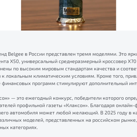
нд Belgee в России представлен тремя моделями. Это ярк
ента X50, универсальный среднеразмерный кроссовер X70 
лнены по высоким мировым стандартам качества и соотв
и к локальным климатическим условиям. Кроме того, при
е финансовых программ стимулируют дополнительный инт
сон» — это ежегодный конкурс, победители которого опр
тателей профильной газеты «Клаксон». Благодаря онлайн-
шего автомобиля может любой желающий. В 2025 году в к
различных моделей, представленных на российском рынке
ных категориях.