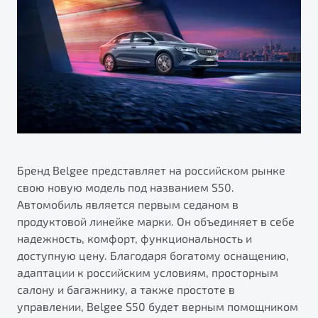
Сервисные акции
Трейд-ин
О дилерском центре
ПОДДЕРЖКА
Страхование
Правовая информация
Яркий кроссовер
Расчет КАСКО
Гарантия Belgee
от 2 219 990 ₽*
Belgee Линк
Обзор
В наличии
Belgee Клуб
Belgee Плюс
S50
Реферальная программа
Бренд Belgee представляет на российском рынке
свою новую модель под названием S50.
Клиентская поддержка
Автомобиль является первым седаном в
Помощь на дорогах
продуктовой линейке марки. Он объединяет в себе
надежность, комфорт, функциональность и
доступную цену. Благодаря богатому оснащению,
адаптации к российским условиям, просторным
Узнайте о специальных выгодах при покупке
салону и багажнику, а также простоте в
автомобиля Belgee
управлении, Belgee S50 будет верным помощником
Элегантный и практичный седан