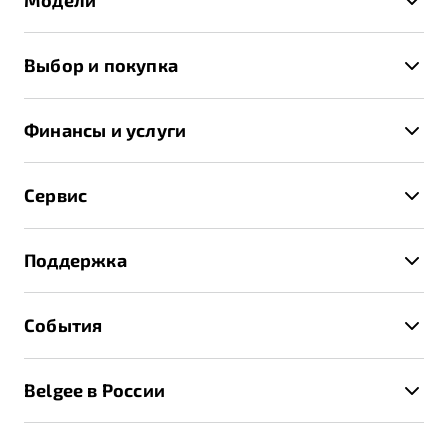
Модели
X50+
Выбор и покупка
S50
Автомобили в наличии
X70
Финансы и услуги
Спецпредложения и Акции
Автокредит
Записаться на тест-драйв
Сервис
Трейд-ин
Получить предложение
Записаться на сервис
Страхование
Поддержка
Руководство по эксплуатации
Расчет КАСКО
Гарантия Belgee
Техническое обслуживание
События
Клиентская поддержка
Калькулятор ТО
Новости
Помощь на дорогах
Belgee в России
Контакты
Belgee Линк
О бренде