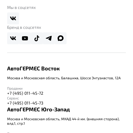
Belgee Клуб
О дилерском центре
Мы в соцсетях
Belgee Плюс
Правовая информация
Реферальная программа
Бренд в соцсетях
АвтоГЕРМЕС Восток
Москва и Московская область, Балашиха, Шоссе Энтузиастов, 12А
Продажи
+7 (495) 011-45-72
Сервис
+7 (495) 011-45-73
АвтоГЕРМЕС Юго-Запад
Москва и Московская область, МКАД 44-й км. (внешняя сторона),
влд.1, стр.1