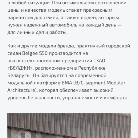
Подробно
в любой ситуации. При оптимальном соотношении
от 1 699 990 ₽*
цены и качества модель станет прекрасным
вариантом для семей, а также людей, которым
Обзор
В наличии
нужен надежный автомобиль на каждый день —
для личных дел и работы.
Автомобили в наличии
X70
Тест-драйв
Как и другие модели бренда, практичный городской
Будьте еще более уверены на дорогах с программой
Автокредит
седан Belgee S50 производится на
"Помощь на дорогах"
Спецпредложения
высокотехнологичном предприятии СЗАО
Преимущества программы
«БЕЛДЖИ», расположенном в Республике
Беларусь. Он базируется на современной
модульной платформе BMA (B/С-segment Modular
Architecture), которая обеспечивает высокий
уровень безопасности, управляемости и комфорта.
Запись на сервис
Универсальный кроссовер
Калькулятор ТО
от 2 499 990 ₽*
Клиентская поддержка
Обзор
В наличии